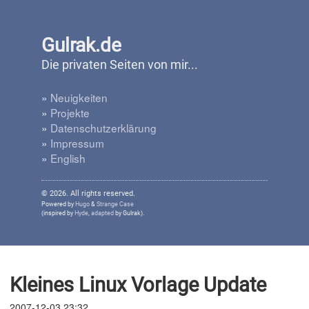
Gulrak.de
Die privaten Seiten von mir...
»
Neuigkeiten
»
Projekte
»
Datenschutzerklärung
»
Impressum
»
English
© 2026. All rights reserved.
Powered by
Hugo
&
Strange Case
(inspired by
Hyde
,
adapted
by Gulrak).
Kleines Linux Vorlage Update
2007-12-03 23:32