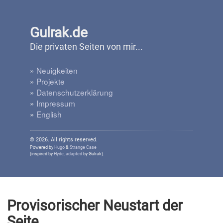
Gulrak.de
Die privaten Seiten von mir...
»
Neuigkeiten
»
Projekte
»
Datenschutzerklärung
»
Impressum
»
English
© 2026. All rights reserved.
Powered by
Hugo
&
Strange Case
(inspired by
Hyde
,
adapted
by Gulrak).
Provisorischer Neustart der
Seite