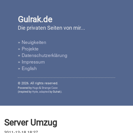
Gulrak.de
Die privaten Seiten von mir...
»
Neuigkeiten
»
Projekte
»
Datenschutzerklärung
»
Impressum
»
English
© 2026. All rights reserved.
Powered by
Hugo
&
Strange Case
(inspired by
Hyde
,
adapted
by Gulrak).
Server Umzug
2011-12-18 18:27