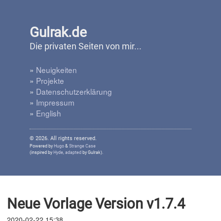
Gulrak.de
Die privaten Seiten von mir...
»
Neuigkeiten
»
Projekte
»
Datenschutzerklärung
»
Impressum
»
English
© 2026. All rights reserved.
Powered by
Hugo
&
Strange Case
(inspired by
Hyde
,
adapted
by Gulrak).
Neue Vorlage Version v1.7.4
2020-02-22 15:38