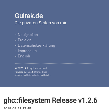
Gulrak.de
Die privaten Seiten von mir...
»
Neuigkeiten
»
Projekte
»
Datenschutzerklärung
»
Impressum
»
English
© 2026. All rights reserved.
Powered by
Hugo
&
Strange Case
(inspired by
Hyde
,
adapted
by Gulrak).
ghc::filesystem Release v1.2.6
2019-09-21 17:45