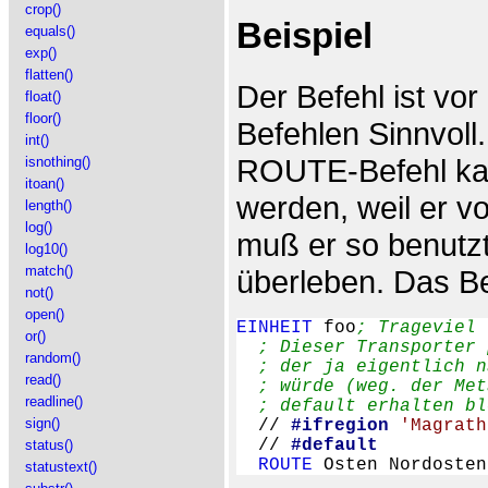
crop()
Beispiel
equals()
exp()
flatten()
Der Befehl ist vor
float()
floor()
Befehlen Sinnvoll
int()
ROUTE-Befehl kan
isnothing()
itoan()
werden, weil er v
length()
log()
muß er so benutzt
log10()
match()
überleben. Das Bei
not()
open()
EINHEIT
 foo
; Trageviel 
or()
; Dieser Transporter 
random()
; der ja eigentlich n
read()
; würde (weg. der Met
readline()
; default erhalten bl
sign()
  // 
#ifregion
'Magrath
  // 
#default
status()
ROUTE
statustext()