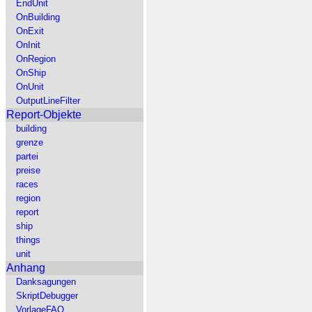
EndUnit
OnBuilding
OnExit
OnInit
OnRegion
OnShip
OnUnit
OutputLineFilter
Report-Objekte
building
grenze
partei
preise
races
region
report
ship
things
unit
Anhang
Danksagungen
SkriptDebugger
VorlageFAQ