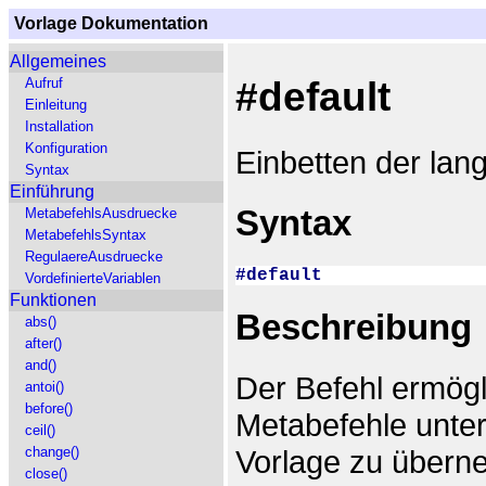
Vorlage Dokumentation
Allgemeines
#default
Aufruf
Einleitung
Installation
Konfiguration
Einbetten der lang
Syntax
Einführung
Syntax
MetabefehlsAusdruecke
MetabefehlsSyntax
RegulaereAusdruecke
#default
VordefinierteVariablen
Funktionen
Beschreibung
abs()
after()
and()
Der Befehl ermögl
antoi()
before()
Metabefehle unter
ceil()
Vorlage zu übern
change()
close()