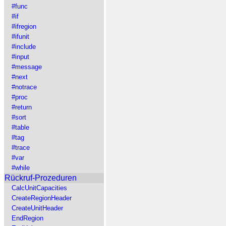
#func
#if
#ifregion
#ifunit
#include
#input
#message
#next
#notrace
#proc
#return
#sort
#table
#tag
#trace
#var
#while
Rückruf-Prozeduren
CalcUnitCapacities
CreateRegionHeader
CreateUnitHeader
EndRegion