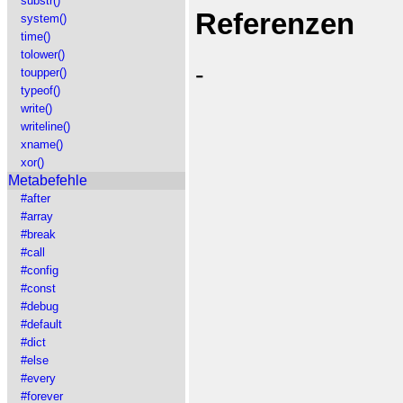
substr()
Referenzen
system()
time()
tolower()
-
toupper()
typeof()
write()
writeline()
xname()
xor()
Metabefehle
#after
#array
#break
#call
#config
#const
#debug
#default
#dict
#else
#every
#forever