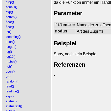
da die Funktion immer ein Handle
crop()
equals()
Parameter
exp()
flatten()
float()
filename
Name der zu öffne
floor()
modus
Art des Zugriffs
int()
isnothing()
itoan()
Beispiel
length()
log()
Sorry, noch kein Beispiel.
log10()
match()
Referenzen
not()
open()
-
or()
random()
read()
readline()
sign()
status()
statustext()