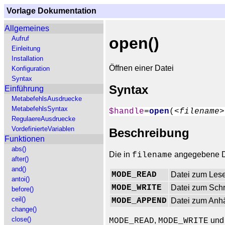
Vorlage Dokumentation
Allgemeines
open()
Aufruf
Einleitung
Installation
Öffnen einer Datei
Konfiguration
Syntax
Syntax
Einführung
MetabefehlsAusdruecke
MetabefehlsSyntax
$handle
=
open
(
<filename>
RegulaereAusdruecke
VordefinierteVariablen
Beschreibung
Funktionen
abs()
Die in
angegebene Da
filename
after()
and()
MODE_READ
Datei zum Lese
antoi()
MODE_WRITE
Datei zum Schr
before()
ceil()
MODE_APPEND
Datei zum Anh
change()
close()
,
un
MODE_READ
MODE_WRITE