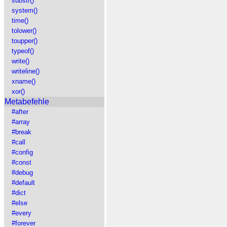
substr()
system()
time()
tolower()
toupper()
typeof()
write()
writeline()
xname()
xor()
Metabefehle
#after
#array
#break
#call
#config
#const
#debug
#default
#dict
#else
#every
#forever