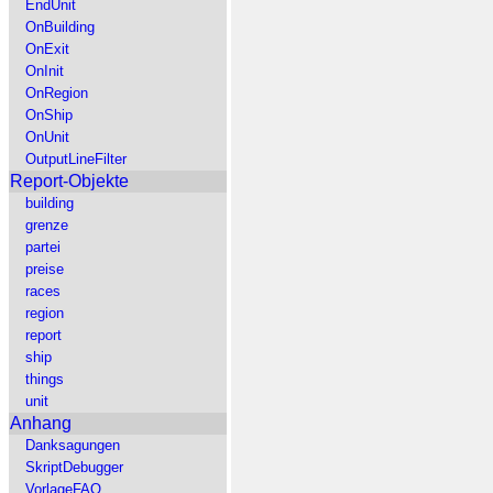
EndUnit
OnBuilding
OnExit
OnInit
OnRegion
OnShip
OnUnit
OutputLineFilter
Report-Objekte
building
grenze
partei
preise
races
region
report
ship
things
unit
Anhang
Danksagungen
SkriptDebugger
VorlageFAQ