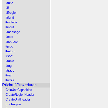
#func
#if
#ifregion
#ifunit
#include
#input
#message
#next
#notrace
#proc
#return
#sort
#table
#tag
#trace
#var
#while
Rückruf-Prozeduren
CalcUnitCapacities
CreateRegionHeader
CreateUnitHeader
EndRegion