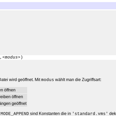
,
<modus>
tei wird geöffnet. Mit
wählt man die Zugriffsart:
modus
n öffnen
eiben öffnen
ängen geöffnet
d
sind Konstanten die in
dekl
MODE_APPEND
'standard.vms'