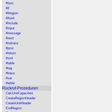
#func
#if
#ifregion
#ifunit
#include
#input
#message
#next
#notrace
#proc
#return
#sort
#table
#tag
#trace
#var
#while
Rückruf-Prozeduren
CalcUnitCapacities
CreateRegionHeader
CreateUnitHeader
EndRegion