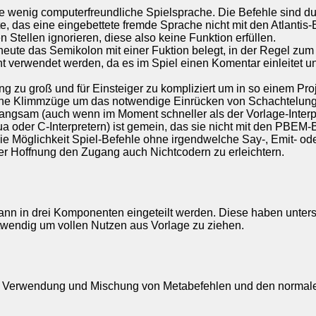
ne wenig computerfreundliche Spielsprache. Die Befehle sind 
, das eine eingebettete fremde Sprache nicht mit den Atlantis-
 Stellen ignorieren, diese also keine Funktion erfüllen.
heute das Semikolon mit einer Fuktion belegt, in der Regel z
ht verwendet werden, da es im Spiel einen Komentar einleitet u
ng zu groß und für Einsteiger zu kompliziert um in so einem Pr
che Klimmzüge um das notwendige Einrücken von Schachtelungen
r langsam (auch wenn im Moment schneller als der Vorlage-Interpr
ua oder C-Interpretern) ist gemein, das sie nicht mit den PBEM-
 Möglichkeit Spiel-Befehle ohne irgendwelche Say-, Emit- oder
der Hoffnung den Zugang auch Nichtcodern zu erleichtern.
ann in drei Komponenten eingeteilt werden. Diese haben unters
otwendig um vollen Nutzen aus Vorlage zu ziehen.
die Verwendung und Mischung von Metabefehlen und den norma