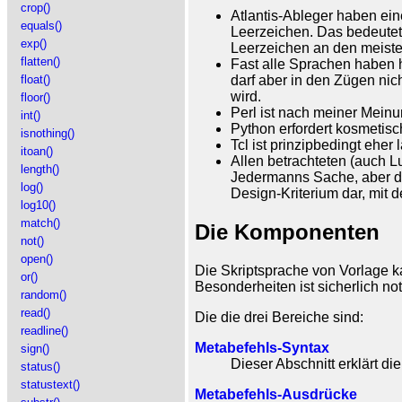
crop()
Atlantis-Ableger haben ei
equals()
Leerzeichen. Das bedeutete
exp()
Leerzeichen an den meisten
flatten()
Fast alle Sprachen haben 
darf aber in den Zügen nic
float()
wird.
floor()
Perl ist nach meiner Meinu
int()
Python erfordert kosmetis
isnothing()
Tcl ist prinzipbedingt ehe
itoan()
Allen betrachteten (auch L
length()
Jedermanns Sache, aber die
log()
Design-Kriterium dar, mit 
log10()
match()
Die Komponenten
not()
open()
Die Skriptsprache von Vorlage k
or()
Besonderheiten ist sicherlich n
random()
read()
Die die drei Bereiche sind:
readline()
Metabefehls-Syntax
sign()
Dieser Abschnitt erklärt 
status()
statustext()
Metabefehls-Ausdrücke