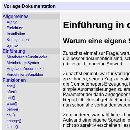
Vorlage Dokumentation
Allgemeines
Einführung in 
Aufruf
Einleitung
Installation
Warum eine eigene
Konfiguration
Syntax
Einführung
Zunächst einmal zur Frage, warum
MetabefehlsAusdruecke
die besser dokumentiert sind, s
MetabefehlsSyntax
gibt es nicht nur eine Antwort:
RegulaereAusdruecke
Zunächst einmal, war für Vorlage
VordefinierteVariablen
zu schauen, seinen Zug zu erste
Funktionen
die Computerreport-Erzeugung. 
abs()
simple Automatisierungen zu e
after()
Parameter der darin angegebene
and()
Report-Objekte abgebildet und s
antoi()
nun schon alle vorhanden waren
before()
Zum anderen war natürlich schon
ceil()
Aufwand eine eigene Sprache lei
change()
nicht so attraktiv erscheinen li
close()