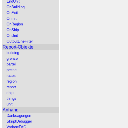
EndUnit
OnBuilding
OnExit
OnInit
OnRegion
OnShip
OnUnit
OutputLineFilter
Report-Objekte
building
grenze
partei
preise
races
region
report
ship
things
unit
Anhang
Danksagungen
SkriptDebugger
VorlageFAQ