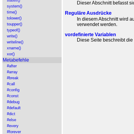
substr()
Dieser Abschnitt befasst s
system()
time()
Reguläre Ausdrücke
tolower()
In diesem Abschnitt wird a
verwendet werden.
toupper()
typeof()
vordefinierte Variablen
write()
Diese Seite beschreibt die 
writeline()
xname()
xor()
Metabefehle
#after
#array
#break
#call
#config
#const
#debug
#default
#dict
#else
#every
#forever