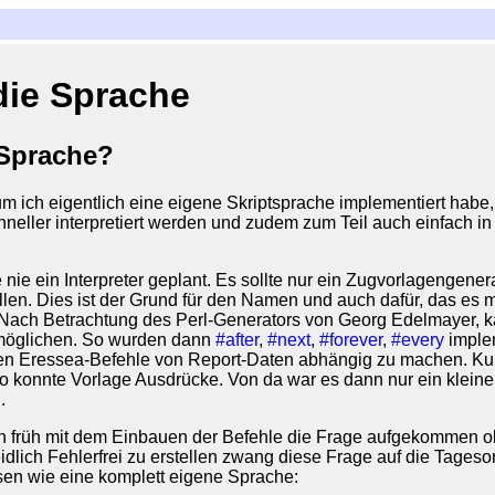
die Sprache
 Sprache?
 ich eigentlich eine eigene Skriptsprache implementiert habe, 
chneller interpretiert werden und zudem zum Teil auch einfach
 nie ein Interpreter geplant. Es sollte nur ein Zugvorlagengene
llen. Dies ist der Grund für den Namen und auch dafür, das es m
Nach Betrachtung des Perl-Generators von Georg Edelmayer, ka
rmöglichen. So wurden dann
#after
,
#next
,
#forever
,
#every
implem
n Eressea-Befehle von Report-Daten abhängig zu machen. Kur
o konnte Vorlage Ausdrücke. Von da war es dann nur ein kleine
.
 früh mit dem Einbauen der Befehle die Frage aufgekommen ob ni
dlich Fehlerfrei zu erstellen zwang diese Frage auf die Tage
essen wie eine komplett eigene Sprache: