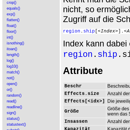
crop()
nicht, so ermögli
equals()
exp()
Zugriff auf die Sch
flatten()
float()
region
.
ship
[
<Index>
].
<A
floor()
int()
Index kann dabei
isnothing()
itoan()
region
.
ship
.s
length()
log()
log10()
Attribute
match()
not()
open()
Beschr
Beschreibu
or()
Effects.size
Anzahl der 
random()
Effects[<idx>]
Die jeweili
read()
readline()
Größe des 
Größe
sign()
wenn das S
status()
Insassen
Anzahl der
statustext()
Kapazität
Kapazität 