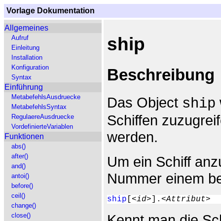
Vorlage Dokumentation
Allgemeines
ship
Aufruf
Einleitung
Installation
Konfiguration
Beschreibung
Syntax
Einführung
MetabefehlsAusdruecke
Das Object
ship
MetabefehlsSyntax
Schiffen zuzugrei
RegulaereAusdruecke
VordefinierteVariablen
werden.
Funktionen
abs()
after()
Um ein Schiff anz
and()
Nummer einem bek
antoi()
before()
ceil()
ship
[
<id>
].
<Attribut>
change()
Kennt man die Sch
close()