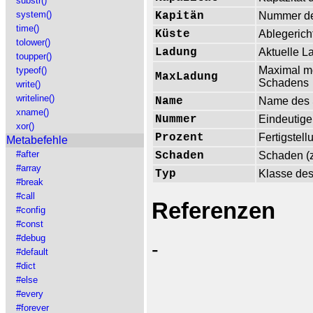
substr()
system()
Kapitän
Nummer der
time()
Küste
Ablegerich
tolower()
Ladung
Aktuelle L
toupper()
Maximal mö
typeof()
MaxLadung
Schadens
write()
writeline()
Name
Name des 
xname()
Nummer
Eindeutig
xor()
Prozent
Fertigstell
Metabefehle
#after
Schaden
Schaden (z
#array
Typ
Klasse des 
#break
#call
Referenzen
#config
#const
#debug
-
#default
#dict
#else
#every
#forever