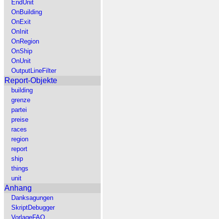
EndUnit
OnBuilding
OnExit
OnInit
OnRegion
OnShip
OnUnit
OutputLineFilter
Report-Objekte
building
grenze
partei
preise
races
region
report
ship
things
unit
Anhang
Danksagungen
SkriptDebugger
VorlageFAQ