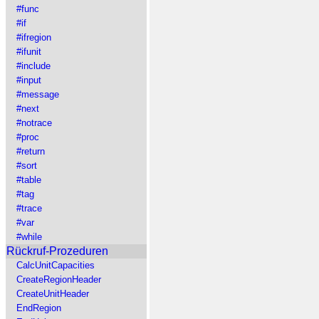
#func
#if
#ifregion
#ifunit
#include
#input
#message
#next
#notrace
#proc
#return
#sort
#table
#tag
#trace
#var
#while
Rückruf-Prozeduren
CalcUnitCapacities
CreateRegionHeader
CreateUnitHeader
EndRegion