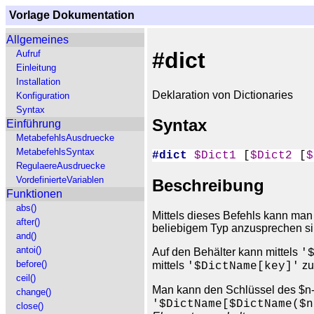
Vorlage Dokumentation
Allgemeines
#dict
Aufruf
Einleitung
Installation
Deklaration von Dictionaries
Konfiguration
Syntax
Syntax
Einführung
MetabefehlsAusdruecke
MetabefehlsSyntax
#dict
$Dict1
 [
$Dict2
 [
$
RegulaereAusdruecke
VordefinierteVariablen
Beschreibung
Funktionen
abs()
Mittels dieses Befehls kann man 
after()
beliebigem Typ anzusprechen si
and()
antoi()
Auf den Behälter kann mittels
'
before()
mittels
zu
'$DictName[key]'
ceil()
Man kann den Schlüssel des $n-
change()
'$DictName[$DictName($n
close()