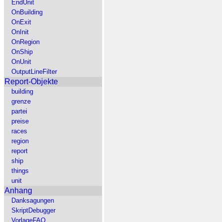
EndUnit
OnBuilding
OnExit
OnInit
OnRegion
OnShip
OnUnit
OutputLineFilter
Report-Objekte
building
grenze
partei
preise
races
region
report
ship
things
unit
Anhang
Danksagungen
SkriptDebugger
VorlageFAQ