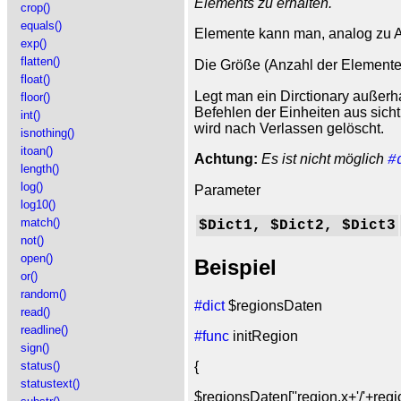
Elements zu erhalten.
crop()
equals()
Elemente kann man, analog zu A
exp()
flatten()
Die Größe (Anzahl der Elemente
float()
Legt man ein Dirctionary außerh
floor()
Befehlen der Einheiten aus sicht
int()
wird nach Verlassen gelöscht.
isnothing()
itoan()
Achtung:
Es ist nicht möglich
#
length()
log()
Parameter
log10()
match()
$Dict1, $Dict2, $Dict3
not()
open()
Beispiel
or()
random()
#dict
$regionsDaten
read()
readline()
#func
initRegion
sign()
status()
{
statustext()
$regionsDaten[''region.x+'/'+reg