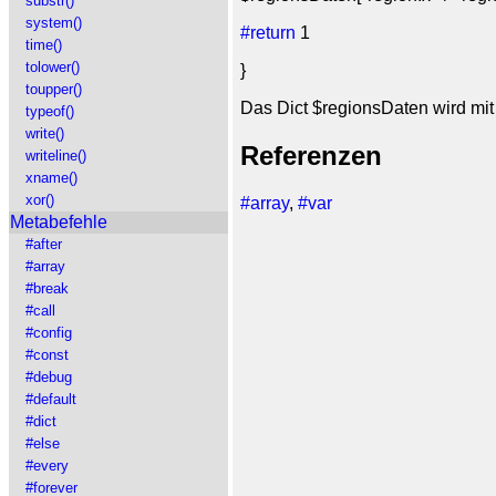
substr()
system()
#return
1
time()
tolower()
}
toupper()
Das Dict $regionsDaten wird mit 
typeof()
write()
Referenzen
writeline()
xname()
xor()
#array
,
#var
Metabefehle
#after
#array
#break
#call
#config
#const
#debug
#default
#dict
#else
#every
#forever