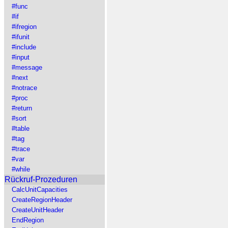
#func
#if
#ifregion
#ifunit
#include
#input
#message
#next
#notrace
#proc
#return
#sort
#table
#tag
#trace
#var
#while
Rückruf-Prozeduren
CalcUnitCapacities
CreateRegionHeader
CreateUnitHeader
EndRegion