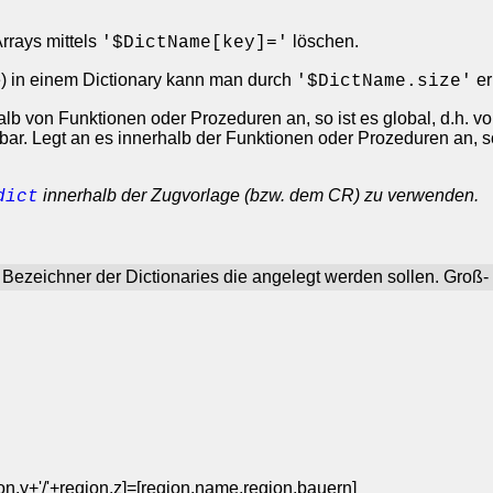
rrays mittels
löschen.
'$DictName[key]='
) in einem Dictionary kann man durch
er
'$DictName.size'
alb von Funktionen oder Prozeduren an, so ist es global, d.h. 
bar. Legt an es innerhalb der Funktionen oder Prozeduren an, so
innerhalb der Zugvorlage (bzw. dem CR) zu verwenden.
dict
Bezeichner der Dictionaries die angelegt werden sollen. Groß-
ion.y+'/'+region.z]=[region.name,region.bauern]