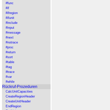
#func
#if
#ifregion
#ifunit
#include
#input
#message
#next
#notrace
#proc
#return
#sort
#table
#tag
#trace
#var
#while
Rückruf-Prozeduren
CalcUnitCapacities
CreateRegionHeader
CreateUnitHeader
EndRegion