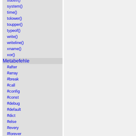
substr()
system()
time()
tolower()
toupper()
typeof()
write()
writeline()
xname()
xor()
Metabefehle
#after
#array
#break
#call
#config
#const
#debug
#default
#dict
#else
#every
#forever