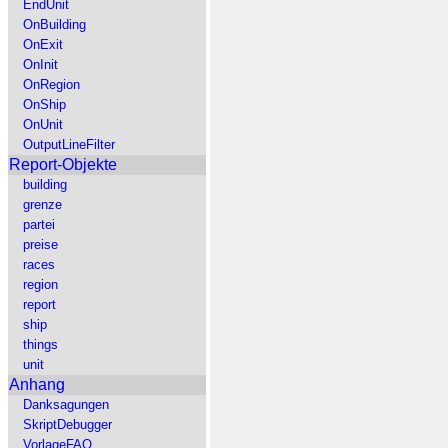
EndUnit
OnBuilding
OnExit
OnInit
OnRegion
OnShip
OnUnit
OutputLineFilter
Report-Objekte
building
grenze
partei
preise
races
region
report
ship
things
unit
Anhang
Danksagungen
SkriptDebugger
VorlageFAQ