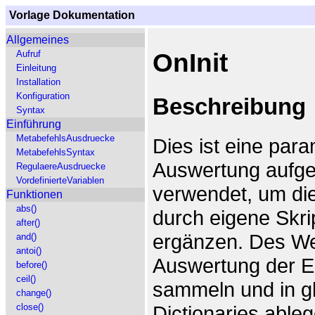
Vorlage Dokumentation
Allgemeines
OnInit
Aufruf
Einleitung
Installation
Konfiguration
Beschreibung
Syntax
Einführung
MetabefehlsAusdruecke
Dies ist eine par
MetabefehlsSyntax
Auswertung aufger
RegulaereAusdruecke
VordefinierteVariablen
verwendet, um die
Funktionen
abs()
durch eigene Skrip
after()
ergänzen. Des Wei
and()
antoi()
Auswertung der Ei
before()
ceil()
sammeln und in gl
change()
Dictionaries ableg
close()