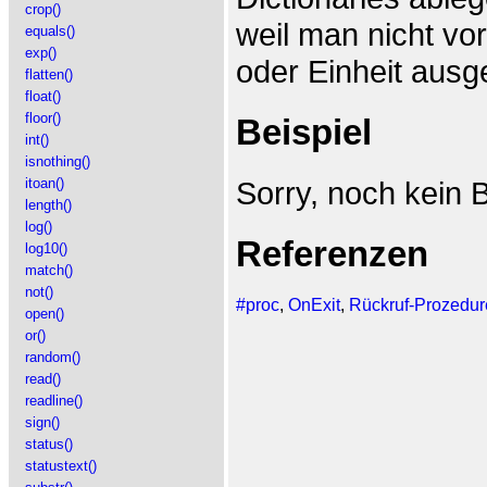
crop()
weil man nicht v
equals()
exp()
oder Einheit ausg
flatten()
float()
floor()
Beispiel
int()
isnothing()
Sorry, noch kein B
itoan()
length()
log()
Referenzen
log10()
match()
not()
#proc
,
OnExit
,
Rückruf-Prozedur
open()
or()
random()
read()
readline()
sign()
status()
statustext()